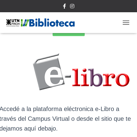
C
Clic aquí
A
M
B
I
A
R
M
O
D
O
D
E
N
Accedé a la plataforma eléctronica e-Libro a
A
V
través del Campus Virtual o desde el sitio que te
E
G
dejamos aquí debajo.
A