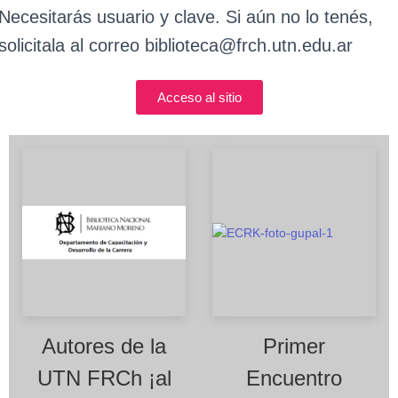
C
Necesitarás usuario y clave. Si aún no lo tenés,
I
Ó
solicitala al correo biblioteca@frch.utn.edu.ar
N
Acceso al sitio
Autores de la
Primer
UTN FRCh ¡al
Encuentro