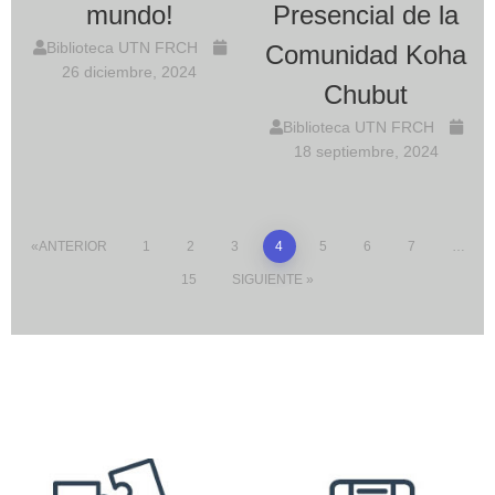
mundo!
Presencial de la
Biblioteca UTN FRCH
Comunidad Koha
26 diciembre, 2024
Chubut
Biblioteca UTN FRCH
18 septiembre, 2024
ANTERIOR
1
2
3
4
5
6
7
…
15
SIGUIENTE